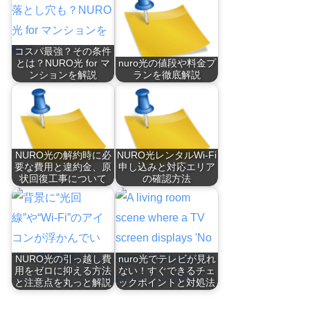
コスパ最強？その条件
とは？NURO光 for マ
nuro光の値段や料金プ
ンションを解説
ランを徹底解説
NURO光の解約時に必
NURO光レンタルWi-Fi
要な費用と違約金、原
申し込みと対応エリア
状回復工事について
の確認方法
NURO光の引っ越し費
nuro光でテレビが見れ
用をゼロに抑える方法
ない！すぐできるチェ
と注意点を丸っと解説
ックポイントと対処法