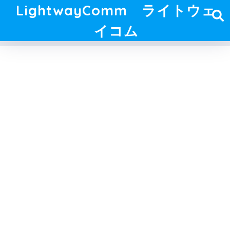
LightwayComm ライトウェ
イコム