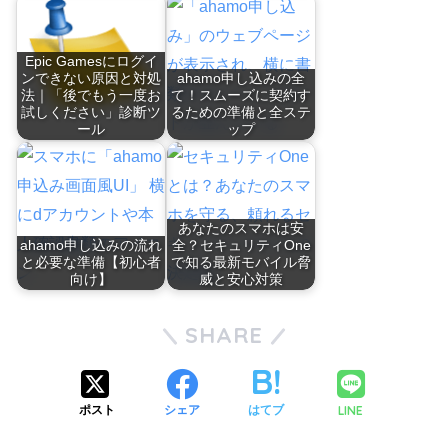
Epic Gamesにログイ
ンできない原因と対処
ahamo申し込みの全
法｜「後でもう一度お
て！スムーズに契約す
試しください」診断ツ
るための準備と全ステ
ール
ップ
あなたのスマホは安
ahamo申し込みの流れ
全？セキュリティOne
と必要な準備【初心者
で知る最新モバイル脅
向け】
威と安心対策
SHARE
LINE
ポスト
シェア
はてブ