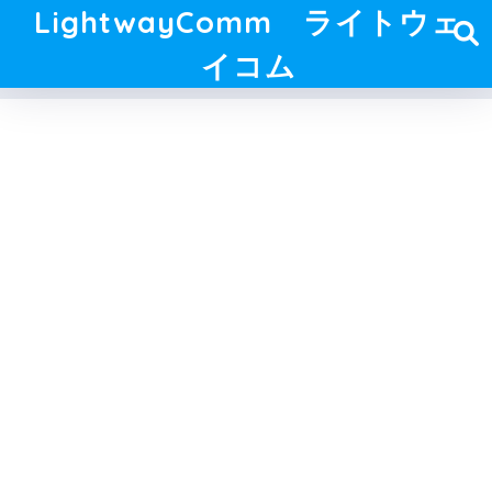
LightwayComm ライトウェ
イコム