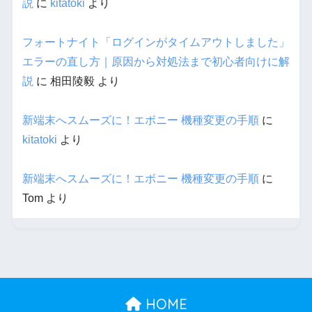
説
に
kitatoki
より
フォートナイト「ログインがタイムアウトしました」
エラーの直し方｜原因から対処法まで初心者向けに解
説
に
相田陵毅
より
新端末へスムーズに！エボニー 機種変更の手順
に
kitatoki
より
新端末へスムーズに！エボニー 機種変更の手順
に
Tom
より
HOME