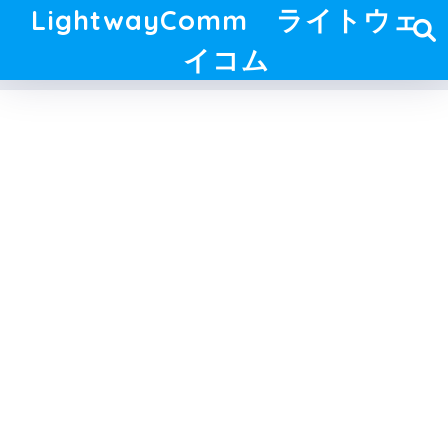
LightwayComm ライトウェ
イコム