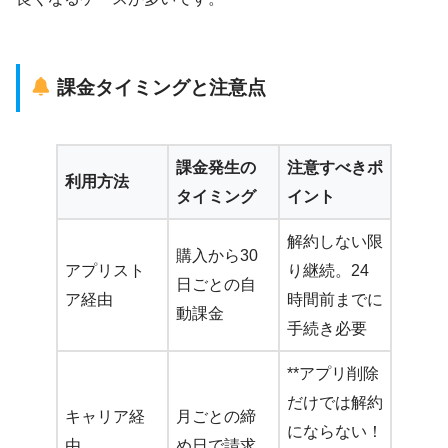
課金タイミングと注意点
課金発生の
注意すべきポ
利用方法
タイミング
イント
解約しない限
購入から30
アプリスト
り継続。24
日ごとの自
ア経由
時間前までに
動課金
手続き必要
**アプリ削除
だけでは解約
キャリア経
月ごとの締
にならない！
由
め日で請求